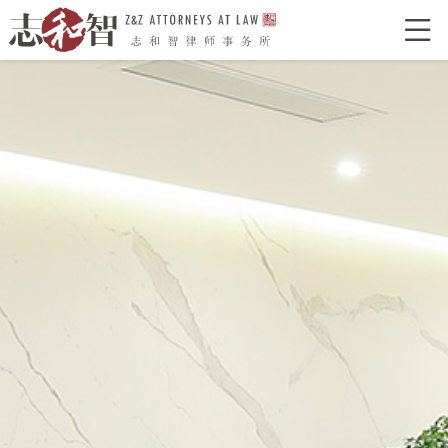

网站首页
走进志和智
律所介绍
律所荣誉
特色型服务
合作单位
志和智律师
合伙人
执业律师
业务领域
经典案例
新闻资讯
律所党建
联系我们