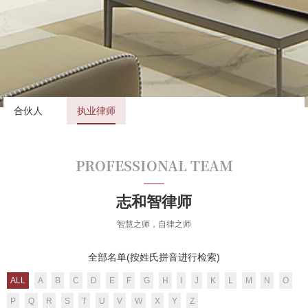
合伙人
执业律师
PROFESSIONAL TEAM
志和智律师
智慧之师，自律之师
全部名单(按姓氏拼音进行检索)
ALL
A
B
C
D
E
F
G
H
I
J
K
L
M
N
O
P
Q
R
S
T
U
V
W
X
Y
Z