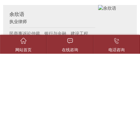
余欣语
执业律师
民商事诉讼仲裁、银行与金融、建设工程、



公司法律顾问、婚姻家庭、劳动人事、买卖
合同等领域法律服务
网站首页
在线咨询
电话咨询
张强
执业律师
余南谷