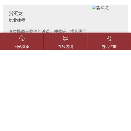
贺流龙
执业律师
各类民商事案件的诉讼、仲裁等，擅长医疗



纠纷、合同纠纷、劳动争议、侵权纠纷、生
命科学等法律事务
网站首页
在线咨询
电话咨询
肖瑶
执业律师
民商事领域：金融与保险纠纷、公司及合同
纠纷、物业管理合同纠纷
丁雷