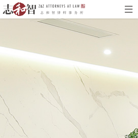

网站首页
走进志和智
律所介绍
律所荣誉
特色型服务
合作单位
志和智律师
合伙人
执业律师
业务领域
经典案例
新闻资讯
律所党建
联系我们