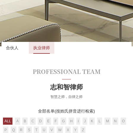
合伙人
执业律师
PROFESSIONAL TEAM
志和智律师
智慧之师，自律之师
全部名单(按姓氏拼音进行检索)
ALL
A
B
C
D
E
F
G
H
I
J
K
L
M
N
O
P
Q
R
S
T
U
V
W
X
Y
Z