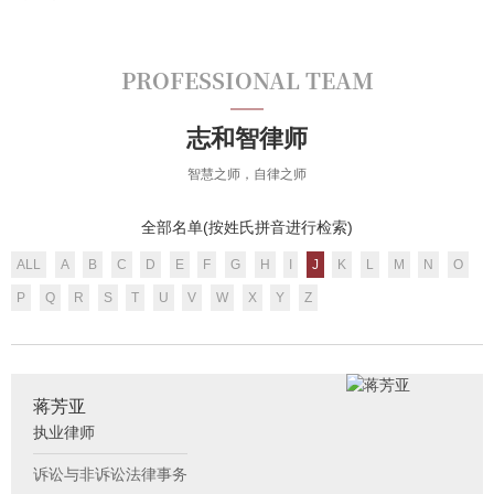
PROFESSIONAL TEAM
志和智律师
智慧之师，自律之师
全部名单(按姓氏拼音进行检索)
ALL
A
B
C
D
E
F
G
H
I
J
K
L
M
N
O
P
Q
R
S
T
U
V
W
X
Y
Z
蒋芳亚
执业律师
诉讼与非诉讼法律事务