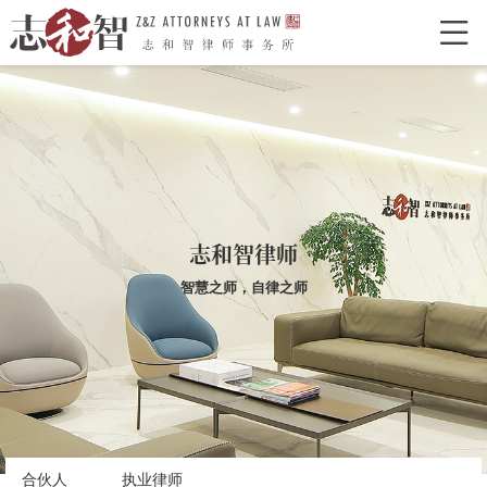

网站首页
走进志和智
律所介绍
律所荣誉
特色型服务
合作单位
志和智律师
合伙人
执业律师
志和智律师
智慧之师，自律之师
业务领域
经典案例
新闻资讯
律所党建
联系我们
合伙人
执业律师