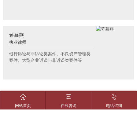
蒋幕燕
执业律师
银行诉讼与非诉讼类案件、不良资产管理类
案件、大型企业诉讼与非诉讼类案件等



Copyright © 2026 重庆志和智律师事务所. All right reserved
网站首页
在线咨询
电话咨询
网站地图
渝ICP备19003159号-1
渝公网安备 50010302503844号
技术支持：
网沃科技