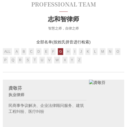
PROFESSIONAL TEAM
志和智律师
智慧之师，自律之师
全部名单(按姓氏拼音进行检索)
ALL
A
B
C
D
E
F
G
H
I
J
K
L
M
N
O
P
Q
R
S
T
U
V
W
X
Y
Z
龚敬芬
执业律师
民商事争议解决、企业法律顾问服务、建筑
工程纠纷、医疗纠纷