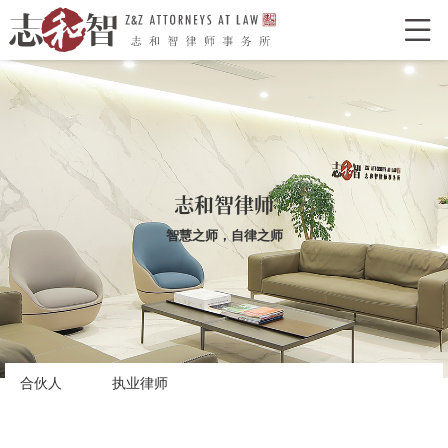

网站首页
走进志和智
律所介绍
律所荣誉
特色型服务
合作单位
志和智律师
志和智律师
合伙人
执业律师
智慧之师，自律之师
业务领域
经典案例
新闻资讯
合伙人
执业律师
律所党建
联系我们