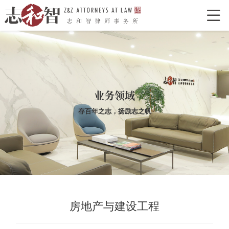

网站首页
走进志和智
律所介绍
律所荣誉
特色型服务
合作单位
业务领域
志和智律师
存百年之志，扬励志之帆
合伙人
执业律师
业务领域
经典案例
新闻资讯
律所党建
房地产与建设工程
联系我们