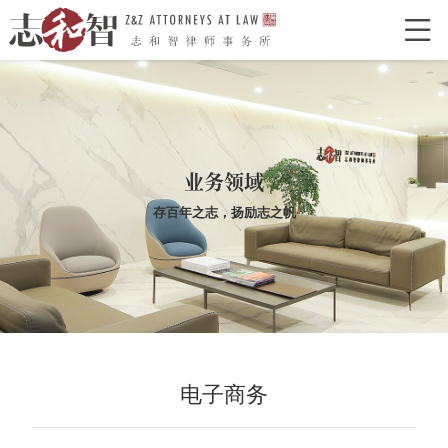

网站首页
走进志和智
律所介绍
律所荣誉
特色型服务
合作单位
业务领域
志和智律师
存百年之志，扬励志之帆
合伙人
执业律师
业务领域
经典案例
新闻资讯
律所党建
电子商务
联系我们