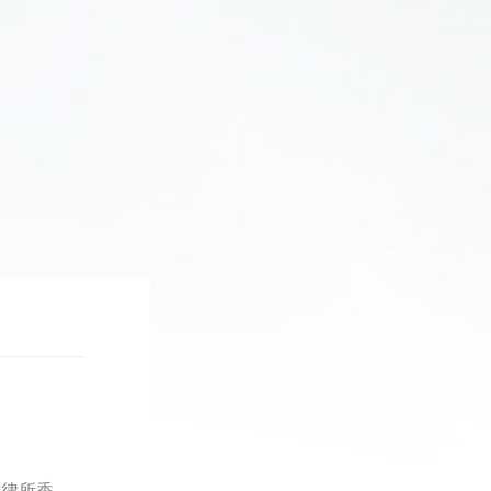
近日，2026年度《亚洲法律杂志》（ALB）香港法律大奖入围名单正式揭晓。志和智渝港联营律所香港合伙机构&ldquo;周