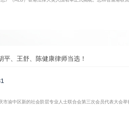
胡平、王舒、陈健康律师当选！
31