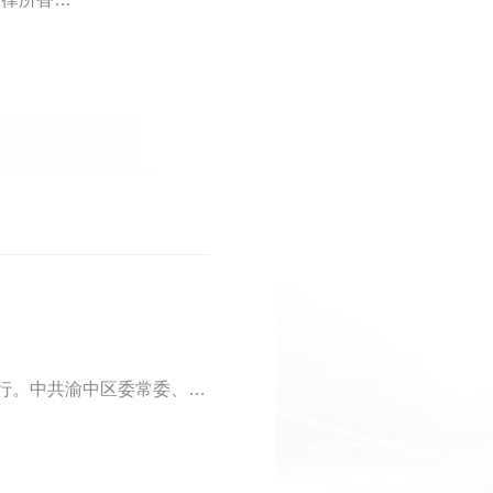
7月29日，重庆市渝中区新的社会阶层专业人士联合会第三次会员代表大会举行。中共渝中区委常委、统战部部长李