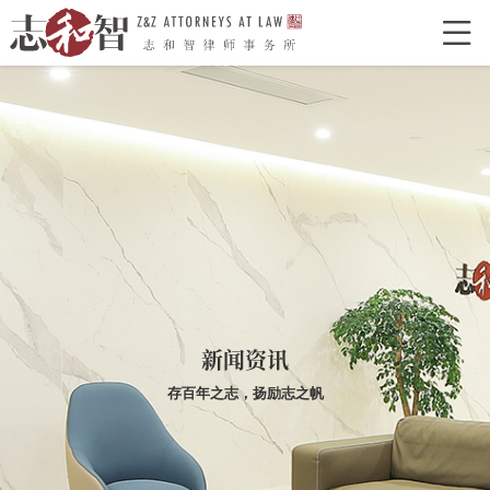

网站首页
走进志和智
律所介绍
律所荣誉
特色型服务
合作单位
志和智律师
合伙人
执业律师
业务领域
经典案例
新闻资讯
新闻资讯
存百年之志，扬励志之帆
律所党建
联系我们