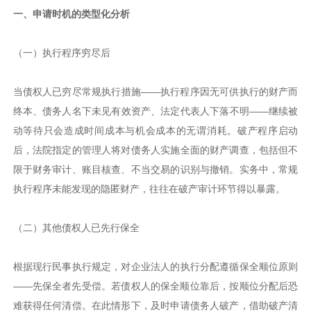
一、申请时机的类型化分析
（一）执行程序穷尽后
当债权人已穷尽常规执行措施——执行程序因无可供执行的财产而
终本、债务人名下未见有效资产、法定代表人下落不明——继续被
动等待只会造成时间成本与机会成本的无谓消耗。破产程序启动
后，法院指定的管理人将对债务人实施全面的财产调查，包括但不
限于财务审计、账目核查、不当交易的识别与撤销。实务中，常规
执行程序未能发现的隐匿财产，往往在破产审计环节得以暴露。
（二）其他债权人已先行保全
根据现行民事执行规定，对企业法人的执行分配遵循保全顺位原则
——先保全者先受偿。若债权人的保全顺位靠后，按顺位分配后恐
难获得任何清偿。在此情形下，及时申请债务人破产，借助破产清