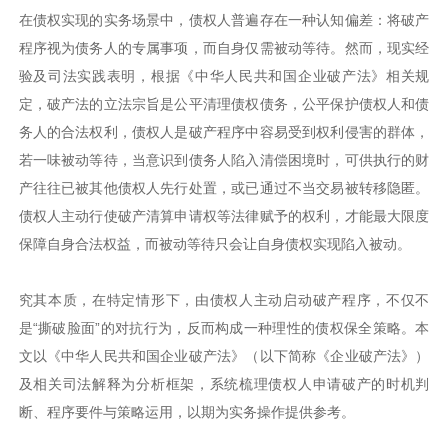
在债权实现的实务场景中，债权人普遍存在一种认知偏差：将破产
程序视为债务人的专属事项，而自身仅需被动等待。然而，现实经
验及司法实践表明，根据《中华人民共和国企业破产法》相关规
定，破产法的立法宗旨是公平清理债权债务，公平保护债权人和债
务人的合法权利，债权人是破产程序中容易受到权利侵害的群体，
若一味被动等待，当意识到债务人陷入清偿困境时，可供执行的财
产往往已被其他债权人先行处置，或已通过不当交易被转移隐匿。
债权人主动行使破产清算申请权等法律赋予的权利，才能最大限度
保障自身合法权益，而被动等待只会让自身债权实现陷入被动。
究其本质，在特定情形下，由债权人主动启动破产程序，不仅不
是“撕破脸面”的对抗行为，反而构成一种理性的债权保全策略。本
文以《中华人民共和国企业破产法》（以下简称《企业破产法》）
及相关司法解释为分析框架，系统梳理债权人申请破产的时机判
断、程序要件与策略运用，以期为实务操作提供参考。