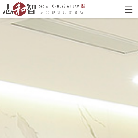

网站首页
走进志和智
律所介绍
律所荣誉
特色型服务
合作单位
志和智律师
合伙人
执业律师
业务领域
经典案例
新闻资讯
律所党建
联系我们