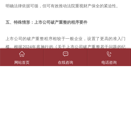
明确法律依据可循，但可有效推动法院重视财产保全的紧迫性。
五、特殊情形：上市公司破产重整的程序要件
上市公司的破产重整程序相较于一般企业，设置了更高的准入门
槛。根据2024年底施行的《关于上市公司破产重整若干问题的纪



要》，申请上市公司重整除常规材料外，还须提交：
网站首页
在线咨询
电话咨询
（1）上市公司具有重整可行性的专项分析报告；（2）省级人民政
府出具的维稳预案；（3）若由债权人申请，还须提供已通知上市
公司相关方的证明材料。法院受理前，须征求中国证券监督管理委
员会的意见，并报最高人民法院复核。此类程序门槛的增设虽提升
了申请的难度，但也为债权人构筑了更为周密的制度保护屏障。
【结语】