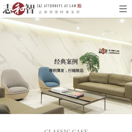

网站首页
走进志和智
律所介绍
律所荣誉
特色型服务
合作单位
志和智律师
经典案例
合伙人
执业律师
厚积薄发，行稳致远
业务领域
经典案例
新闻资讯
律所党建
联系我们
CLASSIC CASE