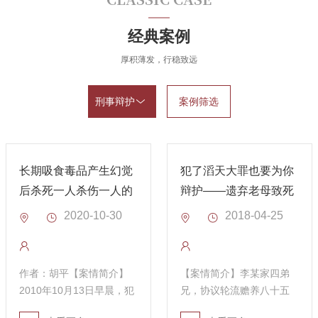
经典案例
厚积薄发，行稳致远
刑事辩护
案例筛选
长期吸食毒品产生幻觉
犯了滔天大罪也要为你
后杀死一人杀伤一人的
辩护——遗弃老母致死
有效辩护策略 ——黄某
辩护案
2020-10-30
2018-04-25
故意杀人案评析
作者：胡平【案情简介】
【案情简介】李某家四弟
2010年10月13日早晨，犯
兄，协议轮流赡养八十五
罪嫌疑人黄某先后与其女
岁的老母亲解婆婆，每家