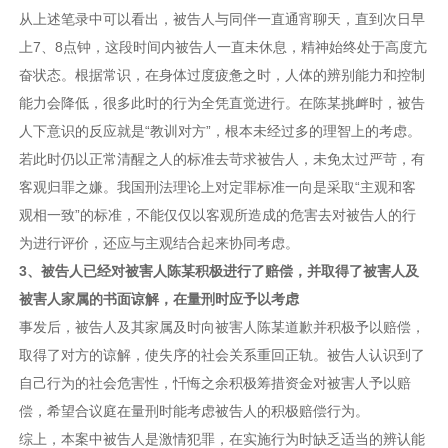
从上述笔录中可以看出，被告人与同伴一直通宵聊天，直到次日早
上7、8点钟，这段时间内被告人一直未休息，精神始终处于高度亢
奋状态。根据常识，在身体过度疲惫之时，人体的辨别能力和控制
能力会降低，很多此时的行为全凭直觉进行。在陈某挑衅时，被告
人下意识的反应就是“教训对方”，根本未经过多的理智上的考虑。
若此时仍以正常清醒之人的标准去苛求被告人，未免太过严苛，有
客观归罪之嫌。我国刑法理论上对定罪标准一向是采取“主观和客
观相一致”的标准，不能仅仅以客观所造成的危害去对被告人的行
为进行评价，还应与主观结合起来协同考虑。
3、被告人已经对被害人陈
某
积极进
行了赔偿，并取得了被害人及
被害人家属的书面谅解，在量刑时应予以考虑
事发后，被告人及其家属及时向被害人陈某道歉并积极予以赔偿，
取得了对方的谅解，使失序的社会关系重回正轨。被告人认识到了
自己行为的社会危害性，忏悔之余积极筹措资金对被害人予以赔
偿，希望合议庭在量刑时能考虑被告人的积极赔偿行为。
综上，本案中被告人是激情犯罪，在实施行为时缺乏适当的辨认能