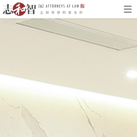

网站首页
走进志和智
律所介绍
律所荣誉
特色型服务
合作单位
志和智律师
合伙人
执业律师
业务领域
经典案例
新闻资讯
律所党建
联系我们