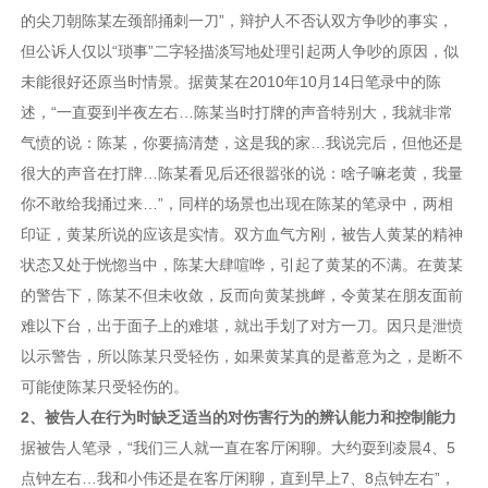
的尖刀朝陈某左颈部捅刺一刀”，辩护人不否认双方争吵的事实，
但公诉人仅以“琐事”二字轻描淡写地处理引起两人争吵的原因，似
未能很好还原当时情景。据黄某在2010年10月14日笔录中的陈
述，“一直耍到半夜左右…陈某当时打牌的声音特别大，我就非常
气愤的说：陈某，你要搞清楚，这是我的家…我说完后，但他还是
很大的声音在打牌…陈某看见后还很嚣张的说：啥子嘛老黄，我量
你不敢给我捅过来…”，同样的场景也出现在陈某的笔录中，两相
印证，黄某所说的应该是实情。双方血气方刚，被告人黄某的精神
状态又处于恍惚当中，陈某大肆喧哗，引起了黄某的不满。在黄某
的警告下，陈某不但未收敛，反而向黄某挑衅，令黄某在朋友面前
难以下台，出于面子上的难堪，就出手划了对方一刀。因只是泄愤
以示警告，所以陈某只受轻伤，如果黄某真的是蓄意为之，是断不
可能使陈某只受轻伤的。
2、被告人在行为时缺乏适当的对伤害行为的辨认能力和控制能力
据被告人笔录，“我们三人就一直在客厅闲聊。大约耍到凌晨4、5
点钟左右…我和小伟还是在客厅闲聊，直到早上7、8点钟左右”，