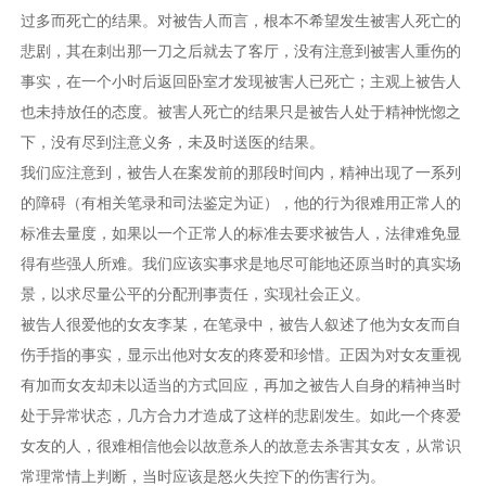
过多而死亡的结果。对被告人而言，根本不希望发生被害人死亡的
悲剧，其在刺出那一刀之后就去了客厅，没有注意到被害人重伤的
事实，在一个小时后返回卧室才发现被害人已死亡；主观上被告人
也未持放任的态度。被害人死亡的结果只是被告人处于精神恍惚之
下，没有尽到注意义务，未及时送医的结果。
我们应注意到，被告人在案发前的那段时间内，精神出现了一系列
的障碍（有相关笔录和司法鉴定为证），他的行为很难用正常人的
标准去量度，如果以一个正常人的标准去要求被告人，法律难免显
得有些强人所难。我们应该实事求是地尽可能地还原当时的真实场
景，以求尽量公平的分配刑事责任，实现社会正义。
被告人很爱他的女友李某，在笔录中，被告人叙述了他为女友而自
伤手指的事实，显示出他对女友的疼爱和珍惜。正因为对女友重视
有加而女友却未以适当的方式回应，再加之被告人自身的精神当时
处于异常状态，几方合力才造成了这样的悲剧发生。如此一个疼爱
女友的人，很难相信他会以故意杀人的故意去杀害其女友，从常识
常理常情上判断，当时应该是怒火失控下的伤害行为。