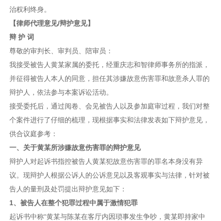
治权利终身。
【律师代理意见/辩护意见】
辩 护 词
尊敬的审判长、审判员、陪审员：
我接受被告人黄某家属的委托，经重庆志和智律师事务所的指派，
并征得被告人本人的同意，担任其涉嫌故意伤害罪和故意杀人罪的
辩护人，依法参与本案诉讼活动。
接受委托后，通过阅卷、会见被告人以及参加庭审过程，我们对整
个案件进行了仔细的梳理，现根据事实和法律发表如下辩护意见，
供合议庭参考：
一、关于
黄某
所涉嫌
故意伤害罪的辩护意见
辩护人对起诉书指控被告人黄某犯故意伤害罪的罪名本身没有异
议。现辩护人根据公诉人的公诉意见以及客观事实与法律，针对被
告人的量刑及处罚提出辩护意见如下：
1、
被告人
在整个犯罪过程中属于激情犯罪
起诉书中称“黄某与陈某在客厅内因琐事发生争吵，黄某即持家中