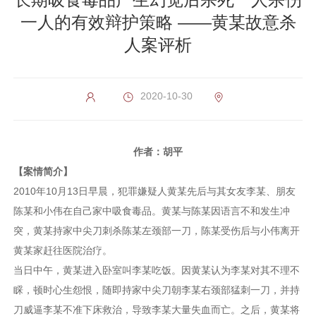
一人的有效辩护策略 ——黄某故意杀
人案评析
2020-10-30
作者：胡平
【案情简介】
2010年10月13日早晨，犯罪嫌疑人黄某先后与其女友李某、朋友
陈某和小伟在自己家中吸食毒品。黄某与陈某因语言不和发生冲
突，黄某持家中尖刀刺杀陈某左颈部一刀，陈某受伤后与小伟离开
黄某家赶往医院治疗。
当日中午，黄某进入卧室叫李某吃饭。因黄某认为李某对其不理不
睬，顿时心生怨恨，随即持家中尖刀朝李某右颈部猛刺一刀，并持
刀威逼李某不准下床救治，导致李某大量失血而亡。之后，黄某将