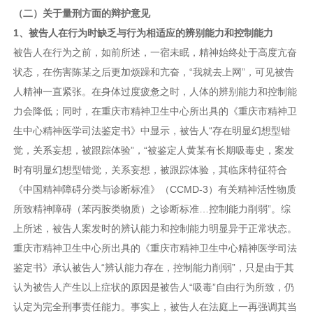
（二）关于量刑方面的辩护意见
1、被告人在行为时缺乏与行为相适应的辨别能力和控制能力
被告人在行为之前，如前所述，一宿未眠，精神始终处于高度亢奋
状态，在伤害陈某之后更加烦躁和亢奋，“我就去上网”，可见被告
人精神一直紧张。在身体过度疲惫之时，人体的辨别能力和控制能
力会降低；同时，在重庆市精神卫生中心所出具的《重庆市精神卫
生中心精神医学司法鉴定书》中显示，被告人“存在明显幻想型错
觉，关系妄想，被跟踪体验”，“被鉴定人黄某有长期吸毒史，案发
时有明显幻想型错觉，关系妄想，被跟踪体验，其临床特征符合
《中国精神障碍分类与诊断标准》（CCMD-3）有关精神活性物质
所致精神障碍（苯丙胺类物质）之诊断标准…控制能力削弱”。综
上所述，被告人案发时的辨认能力和控制能力明显异于正常状态。
重庆市精神卫生中心所出具的《重庆市精神卫生中心精神医学司法
鉴定书》承认被告人“辨认能力存在，控制能力削弱”，只是由于其
认为被告人产生以上症状的原因是被告人“吸毒”自由行为所致，仍
认定为完全刑事责任能力。事实上，被告人在法庭上一再强调其当