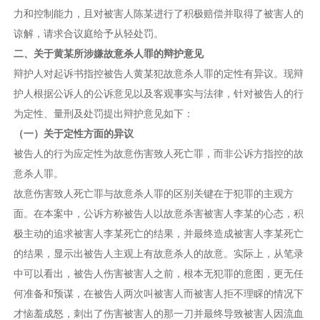
力和控制能力，且对被害人陈某进行了积极赔偿并取得了被害人的
谅解，请求合议庭给予从轻处罚。
二、关于黄
某
所涉嫌故意杀人罪的辩护意见
辩护人对起诉书指控被告人黄某犯故意杀人罪的定性有异议。现辩
护人根据公诉人的公诉意见以及客观事实与法律，针对被告人的行
为定性、量刑及处罚提出辩护意见如下：
（一）
关于定性方面的异议
被告人的行为应定性为故意伤害致人死亡罪，而非公诉方指控的故
意杀人罪。
故意伤害致人死亡罪与故意杀人罪的区别关键在于犯罪的主观方
面。在本案中，公诉方称被告人以故意杀害被害人李某的心态，积
极主动的追求被害人李某死亡的结果，并最终造成被害人李某死亡
的结果，显示出被告人主观上有故意杀人的故意。实际上，从笔录
中可以看出，被告人伤害被害人之前，根本无犯罪的意图，更无任
何准备和预谋，在被告人两次叫被害人而被害人拒不理睬的情况下
才恼羞成怒，刺出了伤害被害人的那一刀并最终导致被害人因流血