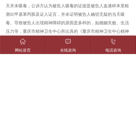
天并未吸毒，公诉方认为被告人吸毒的证据是被告人血液样本里检
测出甲基苯丙胺及证人证言，并未证明被告人确切无疑的当天吸
毒。导致被告人出现精神障碍的原因是多样的，如婚姻失败、生活
压力等，重庆市精神卫生中心所出具的《重庆市精神卫生中心精神
医学司法鉴定书》仅以“吸毒是自愿的”就直接认定被告人有完全刑



事责任能力，显然有些草率。我们认为公诉方对该项事实未完成其
网站首页
在线咨询
电话咨询
举证责任，结论并非唯一。请合议庭在量刑时能对此予以慎重考
虑。
2、被告人有自首的意图和行动，只是因为其他事件介入导致被告
人的自首行为未能完成，希望合议庭量刑时能予以考虑
据证人刘某笔录所述，“大约晚上20时许，我（刘某）就带着黄某
去谢家湾派出所自首，途中黄某接了一个电话，是他的一个朋友打
电话叫他去**学院大门口见面，他再三请求之下。我同意他去，黄
某说让我回去，不要陪他，等他见了他朋友之后，他自己去派出所
自首…”。从以上笔录我们可以看出，黄某有自首的意图且已付诸
行动，只是由于朋友的电话打断了他的自首进程。后来黄某在马家