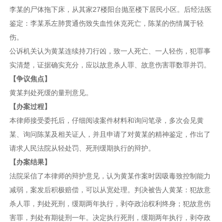
李某的尸体拖下床，从其家27楼阳台抛至楼下居民小区。后经法医
鉴定：李某系左肺贯通伤致失血性休克死亡，陈某的伤情属于轻
伤。
公诉机关认为黄某连续持刀行凶，致一人死亡、一人轻伤，犯罪事
实清楚，证据确实充分，应以故意杀人罪、故意伤害罪数罪并罚。
【争议焦点】
黄某判处死缓的量刑意见。
【办案过程】
本律师接受委托后，仔细阅读案件材料和询问笔录，多次会见黄
某、询问陈某及相关证人，并且申请了对黄某的精神鉴定，作出了
请求人民法院从轻处罚、死刑缓期执行的辩护。
【办案结果】
法院采信了本律师的辩护意见，认为黄某作案时因吸毒致控制能力
减弱，案发后积极赔偿，可以从宽处理。判决被告人黄某：犯故意
杀人罪，判处死刑，缓期两年执行，剥夺政治权利终身；犯故意伤
害罪，判处有期徒刑一年。决定执行死刑，缓期两年执行，剥夺政