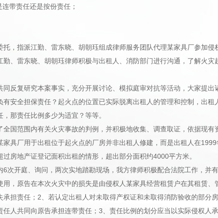
是连带责任还是按份责任；
委托，指派江勤、雷东晓、胡朝珏组成律师服务团队代理某家具厂参加侵权
江勤、雷东晓、胡朝珏律师积极与出租人、消防部门进行沟通，了解火灾
共同反复研究本案事实，充分开展讨论、模拟庭审对抗等活动，大家提出
负有安全担保责任？起火点的位置已实际脱离出租人的管理和控制，出租
任，那责任比例多少为适宜？等等。
了全国范围内有关火灾事故的判例，并积极地收集、调查取证，依据现有
某家具厂用于出租位于起火点的厂房并非出租人修建，而是出租人在199
过房地产证登记面积出租的情形，超出部分面积约4000平方米。
内6次开庭、询问，两次实地踏勘现场，我方律师积极配合法院工作，并有
使用，原告在本次火灾中的损失是由侵权人某家具经营租赁户在其租赁、
失承担责任；2、若认定出租人对未取得产权证和未取得消防验收的部分
责任人共同向原告承担连带责任；3、责任比例的划分应当以实际侵权人