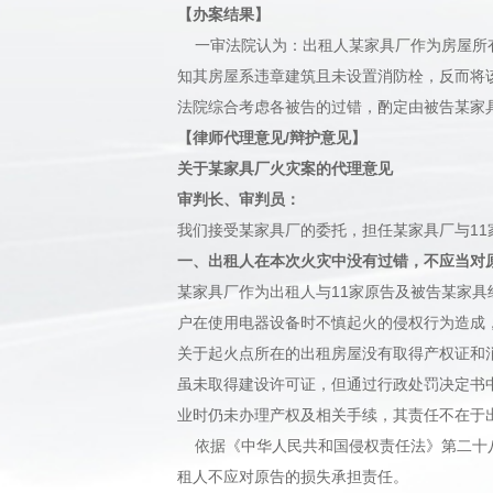
【办案结果】
一审法院认为：出租人某家具厂作为房屋所有
知其房屋系违章建筑且未设置消防栓，反而将
法院综合考虑各被告的过错，酌定由被告某家具
【律师代理意见/辩护意见】
关于某
家具厂火灾
案的代理意见
审判长、审判员：
我们接受某家具厂的委托，担任某家具厂与1
一、出租人在本次火灾中没有过错，不应当对
某家具厂作为出租人与11家原告及被告某家
户在使用电器设备时不慎起火的侵权行为造成
关于起火点所在的出租房屋没有取得产权证和
虽未取得建设许可证，但通过行政处罚决定书
业时仍未办理产权及相关手续，其责任不在于
依据《中华人民共和国侵权责任法》第二十八
租人不应对原告的损失承担责任。