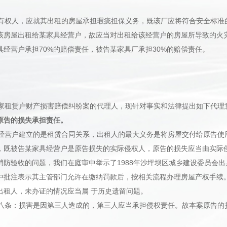
权人，应就其出租的房屋承担瑕疵担保义务，既该厂应将符合安全标准
该房屋出租给某家具经营户，故应当对出租给该经营户的房屋所导致的火
经营户承担70%的赔偿责任，被告某家具厂承担30%的赔偿责任。
1家租赁户财产损害赔偿纠纷案的代理人，现针对事实和法律提出如下代理
原告的损失承担责任。
具经营户建立的是租赁合同关系，出租人的最大义务是将房屋交付给原告使
，既被告某家具经营户是原告损失的实际侵权人，原告的损失应当由实际
消防验收的问题，我们在庭审中举示了1988年沙坪坝区城乡建设委员会
中批注表示其主管部门允许在缴纳罚款后，按相关流程办理房屋产权手续。
出租人，未办证的情况应当属 于历史遗留问题。
条：损害是因第三人造成的，第三人应当承担侵权责任。故本案原告的