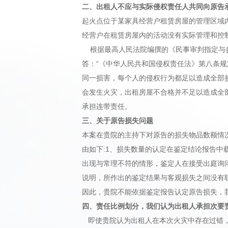
二、出租人
不应与实际侵权责任人共同向原告
起火点位于某家具经营户租赁房屋的管理区域
经营户在租赁房屋内的活动没有实际管理和控
根据最高人民法院编撰的《民事审判指定与参考
答：“《中华人民共和国侵权责任法》第八条
同一损害，每个人的侵权行为都足以造成全部
会发生火灾，出租房屋不合格并不足以造成全
承担连带责任。
三、关于原告损失问题
本案在贵院的主持下对原告的损失物品数额情
由如下:1、损失数量的认定在鉴定结论报告
出现与常理不符的情形，鉴定人在接受出庭询
说明，所作出的鉴定结果与客观损失之间没有
因此，贵院不能依据鉴定报告认定原告损失，
四、
责任比例划分，我们认为出租人承担次要
即使贵院认为出租人在本次火灾中存在过错，