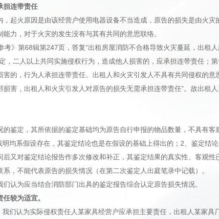
承担连带责任
内，起火原因是由该经营户使用电器设备不当造成，原告的损失是由火灾
制能力，对于火灾的发生没有与其有共同的意思联络。
》第68辑第247页，答复“出租房屋消防不合格导致火灾蔓延，出租人
规定，二人以上共同实施侵权行为，造成他人损害的，应承担连带责任；
损害的，行为人承担连带责任。出租人和火灾引发人不具有共同侵权的意
部损害，出租人和火灾引发人对原告的损失无需承担连带责任”。故出租
况的鉴定，其所依据的鉴定基础均为原告自行申报的物品数量，不具有客
中载明均系假设存在，其鉴定结论也是在假设的基础上得出的；2、鉴定结
问后又对鉴定结论报告作多次修改和补正，其鉴定结果的真实性、客观性
联系，不能代表原告的损失情况（在第二次鉴定人出庭笔录中记载）。
我们认为应当结合消防部门出具的鉴定报告综合认定原告损失情况。
责任较为适宜。
我们认为实际侵权责任人某家具经营户应承担主要责任，出租人某家具