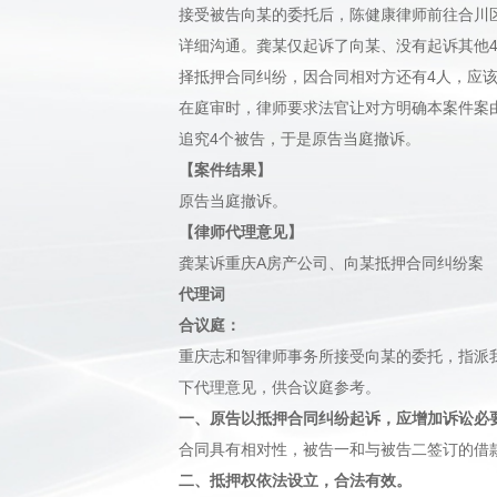
接受被告向某的委托后，陈健康律师前往合川
详细沟通。龚某仅起诉了向某、没有起诉其他
择抵押合同纠纷，因合同相对方还有4人，应
在庭审时，律师要求法官让对方明确本案件案
追究4个被告，于是原告当庭撤诉。
【案件结果】
原告当庭撤诉。
【律师代理意见】
龚某诉重庆A房产公司、向某抵押合同纠纷案
代理词
合议庭：
重庆志和智律师事务所接受向某的委托，指派
下代理意见，供合议庭参考。
一、原告以抵押合同纠纷起诉，应增加诉讼必
合同具有相对性，被告一和与被告二签订的借
二、抵押权依法设立，合法有效。