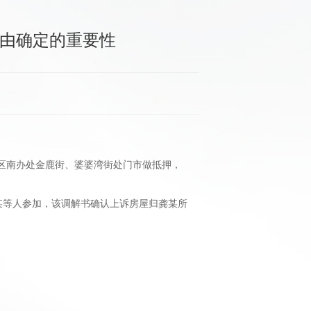
案由确定的重要性
川区南办处金鹿街、婆婆湾街处门市做抵押，
向某等人参加，该调解书确认上诉房屋归龚某所