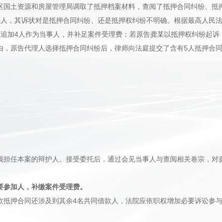
区国土资源和房屋管理局调取了抵押档案材料，查阅了抵押合同纠纷、抵
4人，其诉状对是抵押合同纠纷、还是抵押权纠纷不明确。根据最高人民
该追加4人作为当事人，并补足案件受理费；若原告龚某以抵押权纠纷起诉
由，原告代理人选择抵押合同纠纷后，律师向法庭提交了含有5人抵押合
我担任本案的辩护人。接受委托后，通过会见当事人与查阅相关卷宗，对
要参加人，补缴案件受理费。
款抵押合同还涉及到其余4名共同借款人，法院应依职权增加必要诉讼参