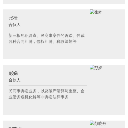
等非诉项目尽职调查专项法律服务。
4.专注于票据纠纷、票据权利与原因债权竞
合处理、票据疑难案件办理。自执业以来主
张栓
办或者协助办理了200余件票据纠纷案件，
合伙人
对于票据追索权纠纷案件，票据追索权纠纷
案件中的复杂疑难案件、刑民交叉案件，具
新三板尽职调查、民商事案件的诉讼、仲裁
有较为丰富的实战经验。
各种合同纠纷，侵权纠纷、税收筹划等
彭娣
合伙人
民商事诉讼业务，以及破产清算与重整、企
业债务危机化解等非诉讼法律事务