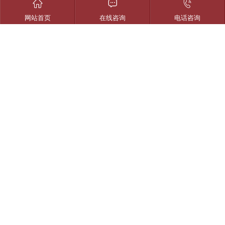



网站首页
在线咨询
电话咨询
王瑞龙
合伙人
生命科学法律事务、合同纠纷、劳动争议纠
纷、侵权纠纷、债券、票据、金融纠纷、尽
职调查等专项法律事务
王明平
合伙人
企业法律顾问、公司投融资、股权结构调
整、劳动人事、工伤纠纷、债权债务等法律
事务