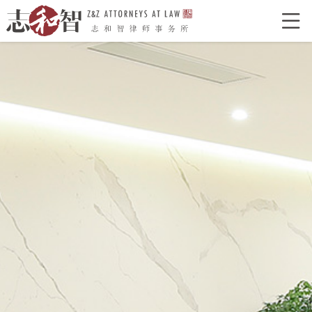

网站首页
走进志和智
律所介绍
律所荣誉
特色型服务
合作单位
志和智律师
合伙人
执业律师
业务领域
经典案例
新闻资讯
律所党建
联系我们