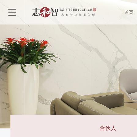
律所介绍
合

首页
律所荣誉
执
特色型服务
合作单位
合伙人