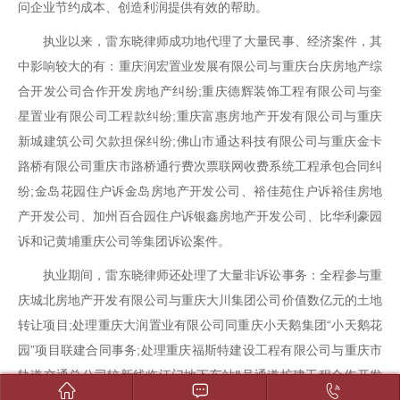
问企业节约成本、创造利润提供有效的帮助。
执业以来，雷东晓律师成功地代理了大量民事、经济案件，其
中影响较大的有：重庆润宏置业发展有限公司与重庆台庆房地产综
合开发公司合作开发房地产纠纷;重庆德辉装饰工程有限公司与奎
星置业有限公司工程款纠纷;重庆富惠房地产开发有限公司与重庆
新城建筑公司欠款担保纠纷;佛山市通达科技有限公司与重庆金卡
路桥有限公司重庆市路桥通行费次票联网收费系统工程承包合同纠
纷;金岛花园住户诉金岛房地产开发公司、裕佳苑住户诉裕佳房地
产开发公司、加州百合园住户诉银鑫房地产开发公司、比华利豪园
诉和记黄埔重庆公司等集团诉讼案件。
执业期间，雷东晓律师还处理了大量非诉讼事务：全程参与重
庆城北房地产开发有限公司与重庆大川集团公司价值数亿元的土地
转让项目;处理重庆大润置业有限公司同重庆小天鹅集团“小天鹅花
园”项目联建合同事务;处理重庆福斯特建设工程有限公司与重庆市
轨道交通总公司较新线临江门地下车站Ⅱ号通道扩建工程合作开发


