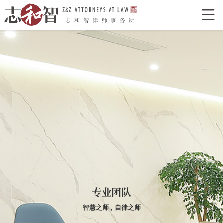

网站首页
走进志和智
律所介绍
律所荣誉
特色型服务
合作单位
志和智律师
合伙人
执业律师
业务领域
经典案例
新闻资讯
专业团队
律所党建
智慧之师，自律之师
联系我们