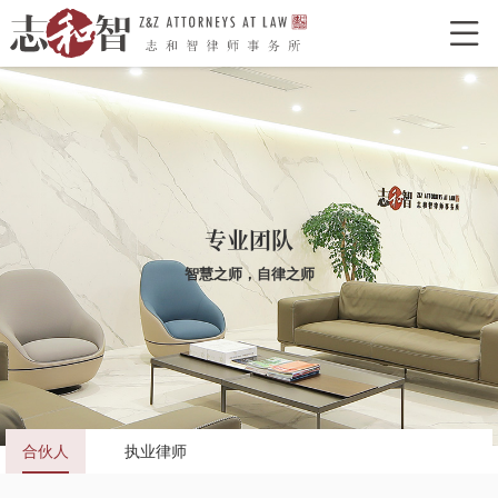

网站首页
走进志和智
律所介绍
律所荣誉
特色型服务
合作单位
志和智律师
专业团队
合伙人
执业律师
智慧之师，自律之师
业务领域
经典案例
新闻资讯
律所党建
合伙人
执业律师
联系我们