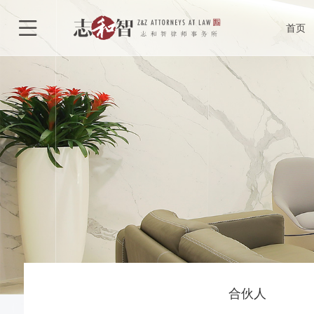
律所介绍
合

首页
律所荣誉
执
特色型服务
合作单位
合伙人