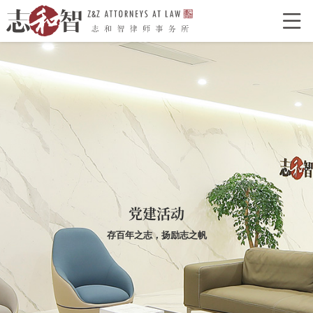

网站首页
走进志和智
律所介绍
律所荣誉
特色型服务
合作单位
志和智律师
合伙人
执业律师
业务领域
党建活动
经典案例
存百年之志，扬励志之帆
新闻资讯
律所党建
联系我们