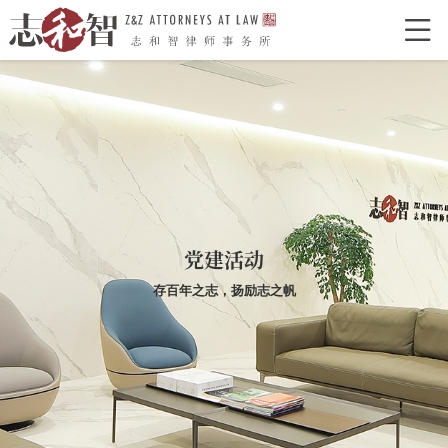

网站首页
走进志和智
律所介绍
律所荣誉
特色型服务
合作单位
志和智律师
合伙人
执业律师
党建活动
业务领域
存百年之志，扬励志之帆
经典案例
新闻资讯
律所党建
联系我们