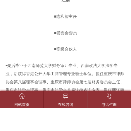
江勤
■志和智主任
■管委会委员
■高级合伙人
•先后毕业于西南师范大学财务审计专业、西南政法大学法学专
业，后获得香港公开大学工商管理专业硕士学位。担任重庆市律师
协会第八届理事会理事、重庆市律师协会第七届财务委员会主任、
重庆市法学会理事、重庆市法学会首席法律咨询专家、重庆两江商



事调解中心调解员、重庆市新专联理事、中国管理科学研究院学术
网站首页
在线咨询
电话咨询
委员会法律服务行业智库专家。系全国优秀律师、2011-2014年重
庆市优秀律师、2015-2018年重庆市优秀律师（涉外法律服务
类）、重庆市第二届十佳女律师、2018年度最佳商业交易（非诉