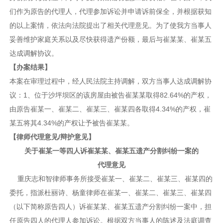
们作为原告的代理人，代理参加诉讼并申请诉前保全，并根据获知
的以上案情，依法向法院提出了相关代理意见。为了使我方当事人
妥善维护家庭关系以及尽快获得遗产份额，最后与崔某某、崔某五
达成调解协议。
【办案结果】
本案在审理过程中，经人民法院主持调解，双方当事人达成调解协
议：1、位于沙坪坝区的该房屋由被告崔某某取得82.64%的产权，
由原告崔某一、崔某二、崔某三、崔某四各取得4.34%的产权，崔
某五将其4.34%的产权让予被告崔某某。
【律师代理意见/辩护意见】
关于崔某一等四人诉崔某某、崔某五遗产分割纠纷一案的
代理意见
重庆志和智律师事务所接受崔某一、崔某二、崔某三、崔某四的
委托，指派杜丽诗、杨童律师在崔某一、崔某二、崔某三、崔某四
（以下简称原告四人）诉崔某某、崔某五遗产分割纠纷一案中，担
任原告四人的代理人参加诉讼。根据双方当事人的陈述及法庭调查