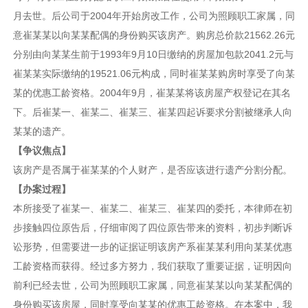
月去世。后公司于2004年开始房改工作，公司为照顾职工家属，同
意崔某某以向某某配偶的身份购买该房产。购房总价款21562.26元
分别由向某某生前于1993年9月10日缴纳的房屋加包款2041.2元与
崔某某实际缴纳的19521.06元构成，同时崔某某购房时享受了向某
某的优惠工龄资格。2004年9月，崔某某将该房屋产权登记在其名
下。后崔某一、崔某二、崔某三、崔某四起诉要求分割被继承人向
某某的遗产。
【争议焦点】
该房产是否属于崔某某的个人财产，是否应该进行遗产分割分配。
【办案过程】
本所接受了崔某一、崔某二、崔某三、崔某四的委托，本律师在初
步接触四位原告后，仔细审阅了四位原告带来的资料，初步判断诉
讼形势，但需要进一步的证据证明该房产系崔某某利用向某某优惠
工龄资格而获得。经过多方努力，我们获取了重要证据，证明因向
前利已经去世，公司为照顾职工家属，同意崔某某以向某某配偶的
身份购买该房屋，同时享受向某某的优惠工龄资格。在本案中，我