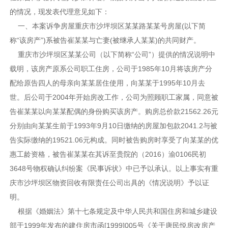
的情况，现发表代理意见如下：
一、本案诉争房屋重庆市沙坪坝区某某路某某号房屋(以下简
称“该房产”)系被告崔某某与亡妻(被继承人某某)的共同财产。
重庆市沙坪坝区某某公司（以下简称“公司”）提供的情况说明中
载明，该房产原系公司职工住房，公司于1985年10月将该房产分
配给原告四人的母亲向某某居住使用，向某某于1995年10月去
世。后公司于2004年开始房改工作，公司为照顾职工家属，同意被
告崔某某以向某某配偶的身份购买该房产。购房总价款21562.26元
分别由向某某生前于1993年9月10日缴纳的房屋加包款2041.2与被
告实际缴纳的19521.06元构成。同时被告购房时享受了向某某的优
惠工龄资格，被告崔某某在其诉至贵院的（2016）渝0106民初
3648号物权确认纠纷案《民事诉状》中已予以承认。以上事实有重
庆市沙坪坝区物资回收有限责任公司出具的《情况说明》予以证
明。
根据《婚姻法》第十七条规定及中华人民共和国住房和城乡建设
部于1999年发布的建住房市函[1999]005号《关于唐民悦房改房产