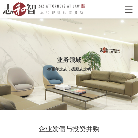

网站首页
走进志和智
律所介绍
律所荣誉
特色型服务
合作单位
业务领域
志和智律师
合伙人
执业律师
存百年之志，扬励志之帆
业务领域
经典案例
新闻资讯
律所党建
企业发债与投资并购
联系我们