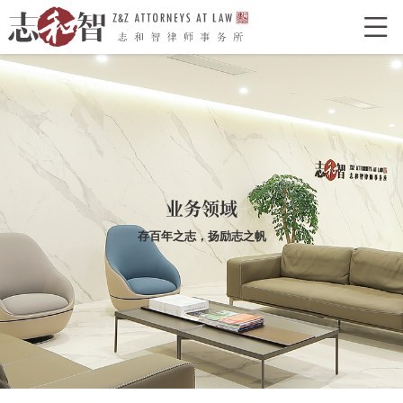

网站首页
走进志和智
律所介绍
律所荣誉
特色型服务
合作单位
志和智律师
合伙人
执业律师
业务领域
存百年之志，扬励志之帆
业务领域
经典案例
新闻资讯
律所党建
联系我们